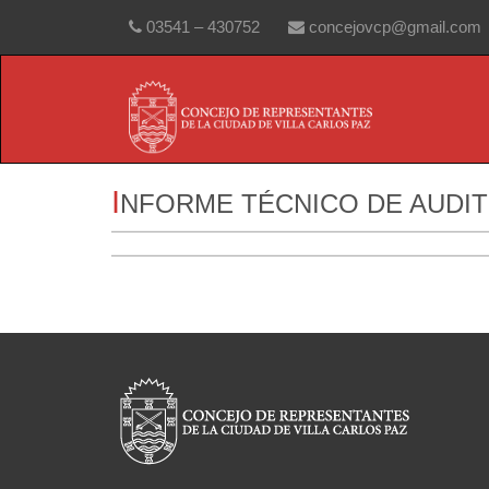
03541 – 430752
concejovcp@gmail.com
I
NFORME TÉCNICO DE AUDI