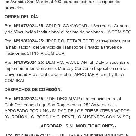
en Avenida San Martín al 400, para considerar los siguientes
proyectos:
ORDEN DEL DÍA:
Pto. Nº197/2024-25:
CPI P.R. CONVOCAR al Secretario General
y de Vinculación Institucional al recinto de sesiones.- A COM SEC
Pto. Nº198/2024-25:
JPCP P.O. ESTABLECER los requisitos para
la habilitación del Servicio de Transporte Privado a través de
Plataforma STPP.- A COM DUA
Pto. Nº199/2024-25:
DEM P.O. FACULTAR al DEM a suscribir e
implementar los Convenios Marco y Convenio Específico con la
Universidad Provincial de Córdoba. APROBAR Anexo I y II.- A
COM IRAI
DESPACHOS DE COMISIÓN:
Pto. Nº184/2024-25
: P.DE. DECLARAR el reconocimiento al
Club De Leones Lago San Roque en su 25° Aniversario.-
APROBADO POR UNANIMIDAD DE LOS PRESENTES 9 VOTOS
(C. ROÑONI, C. BOSCH Y C. REVELLO AUSENTES CON AVISO)
. APROBAR SIN MODIFICACIONES.-
Pto. Nº194/2024-25:
P.DE. DECLARAR de Interés legislativo la