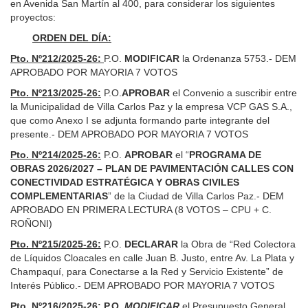
en Avenida San Martín al 400, para considerar los siguientes
proyectos:
ORDEN DEL DÍA:
Pto. Nº212/2025-26:
P.O.
MODIFICAR
la Ordenanza 5753.- DEM
APROBADO POR MAYORIA 7 VOTOS
Pto. Nº213/2025-26:
P.O.
APROBAR
el Convenio a suscribir entre
la Municipalidad de Villa Carlos Paz y la empresa VCP GAS S.A.,
que como Anexo I se adjunta formando parte integrante del
presente.- DEM APROBADO POR MAYORIA 7 VOTOS
Pto. Nº214/2025-26:
P.O.
APROBAR
el “
PROGRAMA DE
OBRAS 2026/2027 – PLAN DE PAVIMENTACIÓN CALLES CON
CONECTIVIDAD ESTRATÉGICA Y OBRAS CIVILES
COMPLEMENTARIAS
” de la Ciudad de Villa Carlos Paz.- DEM
APROBADO EN PRIMERA LECTURA (8 VOTOS – CPU + C.
ROÑONI)
Pto. Nº215/2025-26:
P.O.
DECLARAR
la Obra de “Red Colectora
de Líquidos Cloacales en calle Juan B. Justo, entre Av. La Plata y
Champaquí, para Conectarse a la Red y Servicio Existente” de
Interés Público.- DEM APROBADO POR MAYORIA 7 VOTOS
Pto. Nº216/2025-26:
P.O.
MODIFICAR
el Presupuesto General