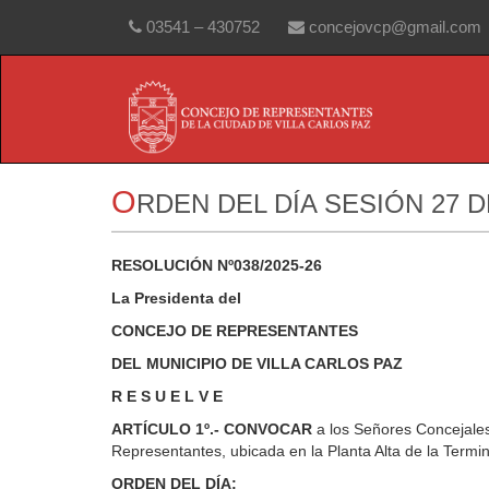
03541 – 430752
concejovcp@gmail.com
O
RDEN DEL DÍA SESIÓN 27 
RESOLUCIÓN Nº038/2025-26
La Presidenta del
CONCEJO DE REPRESENTANTES
DEL MUNICIPIO DE VILLA CARLOS PAZ
R E S U E L V E
ARTÍCULO 1º.-
CONVOCAR
a los Señores Concejales
Representantes, ubicada en la Planta Alta de la Termi
ORDEN DEL DÍA: