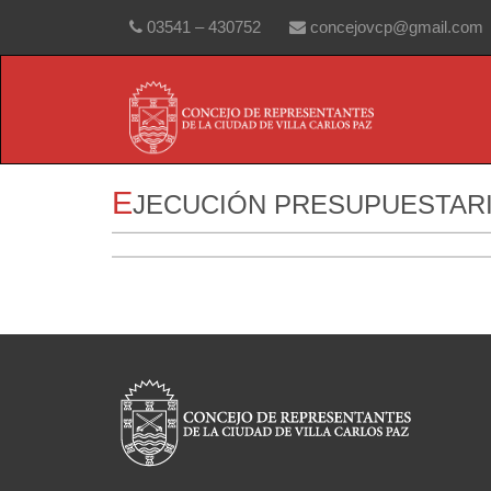
03541 – 430752
concejovcp@gmail.com
E
JECUCIÓN PRESUPUESTARI